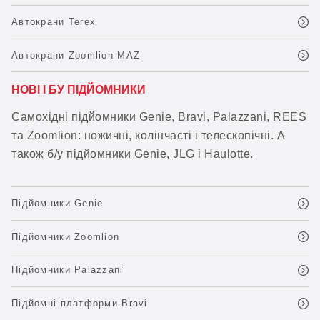
Автокрани Terex
Автокрани Zoomlion-MAZ
НОВІ І БУ ПІДЙОМНИКИ
Самохідні підйомники Genie, Bravi, Palazzani, REES
та Zoomlion: ножичні, колінчасті і телескопічні. А
також б/у підйомники Genie, JLG і Haulotte.
Підйомники Genie
Підйомники Zoomlion
Підйомники Palazzani
Підйомні платформи Bravi